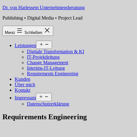
Zum
Dr. von Harlessem Unternehmensberatung
Inhalt
Publishing • Digital Media • Project Lead
springen
Menü
Schließen
Menü
Leistungen
öffnen
Digitale Transformation & KI
IT-Projektleitung
Change Management
Interims-IT-Leitung
Requirements Engineering
Kunden
Über mich
Kontakt
Menü
Impressum
öffnen
Datenschutzerklärung
Requirements Engineering